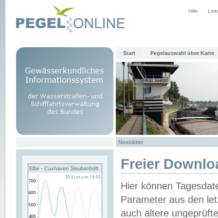
Hilfe
Link
Start
Pegelauswahl über Karte
Newsletter
Freier Downlo
Elbe - Cuxhaven Steubenhöft
Hier können Tagesdat
Parameter aus den let
auch ältere ungeprüf