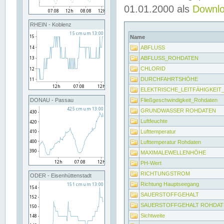
01.01.2000 als
Downl
RHEIN - Koblenz
Name
ABFLUSS
ABFLUSS_ROHDATEN
CHLORID
DURCHFAHRTSHÖHE
ELEKTRISCHE_LEITFÄHIGKEI
Fließgeschwindigkeit_Rohdaten
DONAU - Passau
GRUNDWASSER ROHDATEN
Luftfeuchte
Lufttemperatur
Lufttemperatur Rohdaten
MAXIMALEWELLENHÖHE
PH-Wert
RICHTUNGSTROM
ODER - Eisenhüttenstadt
Richtung Hauptseegang
SAUERSTOFFGEHALT
SAUERSTOFFGEHALT ROHDAT
Sichtweite