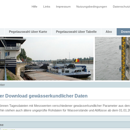
Hilfe
Links
Impressum
Nutzungsbedingungen
Datenschutz
Pegelauswahl über Karte
Pegelauswahl über Tabelle
Abo
Down
tter
ier Download gewässerkundlicher Daten
können Tagesdateien mit Messwerten verschiedener gewässerkundlicher Parameter aus den 
rhin stehen auch ältere ungeprüfte Rohdaten für Wasserstände und Abflüsse ab dem 01.01.
me