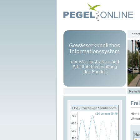
Start
Newsle
Fre
Elbe - Cuxhaven Steubenhöft
Hier 
Weite
Na