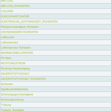
ABFLUSS
ABFLUSS_ROHDATEN
CHLORID
DURCHFAHRTSHÖHE
ELEKTRISCHE_LEITFÄHIGKEIT_ROHDATEN
Fließgeschwindigkeit_Rohdaten
GRUNDWASSER ROHDATEN
Luftfeuchte
Lufttemperatur
Lufttemperatur Rohdaten
MAXIMALEWELLENHÖHE
PH-Wert
RICHTUNGSTROM
Richtung Hauptseegang
SAUERSTOFFGEHALT
SAUERSTOFFGEHALT ROHDATEN
Sichtweite
SignifikanteWellenhöhe
Strömungsgeschwindigkeit
Strömungsrichtung
Trübung
Trübung_Rohdaten