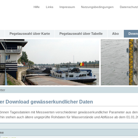
Hilfe
Links
Impressum
Nutzungsbedingungen
Datenschutz
Pegelauswahl über Karte
Pegelauswahl über Tabelle
Abo
Down
tter
ier Download gewässerkundlicher Daten
können Tagesdateien mit Messwerten verschiedener gewässerkundlicher Parameter aus den 
rhin stehen auch ältere ungeprüfte Rohdaten für Wasserstände und Abflüsse ab dem 01.01.
me