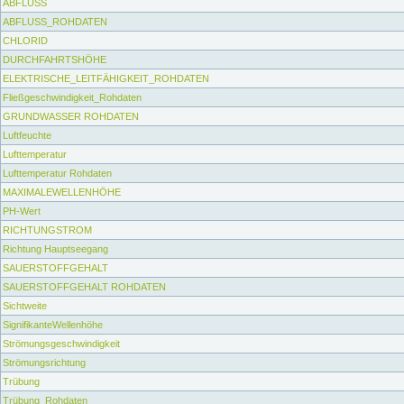
ABFLUSS
ABFLUSS_ROHDATEN
CHLORID
DURCHFAHRTSHÖHE
ELEKTRISCHE_LEITFÄHIGKEIT_ROHDATEN
Fließgeschwindigkeit_Rohdaten
GRUNDWASSER ROHDATEN
Luftfeuchte
Lufttemperatur
Lufttemperatur Rohdaten
MAXIMALEWELLENHÖHE
PH-Wert
RICHTUNGSTROM
Richtung Hauptseegang
SAUERSTOFFGEHALT
SAUERSTOFFGEHALT ROHDATEN
Sichtweite
SignifikanteWellenhöhe
Strömungsgeschwindigkeit
Strömungsrichtung
Trübung
Trübung_Rohdaten