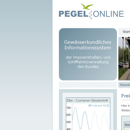
Start
Newsle
Fre
Elbe - Cuxhaven Steubenhöft
Hier 
Weite
Na