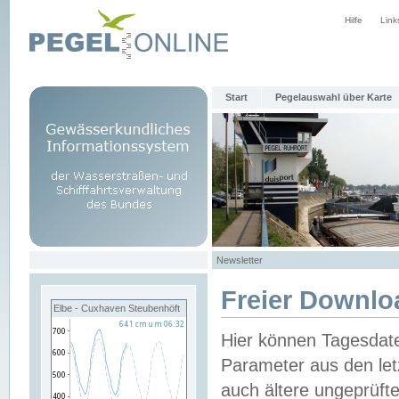
Hilfe
Link
Start
Pegelauswahl über Karte
Newsletter
Freier Downlo
Elbe - Cuxhaven Steubenhöft
Hier können Tagesdat
Parameter aus den let
auch ältere ungeprüf