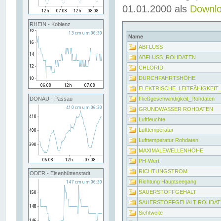
01.01.2000 als
Downl
RHEIN - Koblenz
Name
ABFLUSS
ABFLUSS_ROHDATEN
CHLORID
DURCHFAHRTSHÖHE
ELEKTRISCHE_LEITFÄHIGKEI
Fließgeschwindigkeit_Rohdaten
DONAU - Passau
GRUNDWASSER ROHDATEN
Luftfeuchte
Lufttemperatur
Lufttemperatur Rohdaten
MAXIMALEWELLENHÖHE
PH-Wert
RICHTUNGSTROM
ODER - Eisenhüttenstadt
Richtung Hauptseegang
SAUERSTOFFGEHALT
SAUERSTOFFGEHALT ROHDAT
Sichtweite