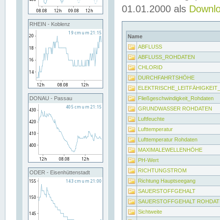
01.01.2000 als
Downl
RHEIN - Koblenz
Name
ABFLUSS
ABFLUSS_ROHDATEN
CHLORID
DURCHFAHRTSHÖHE
ELEKTRISCHE_LEITFÄHIGKEI
Fließgeschwindigkeit_Rohdaten
DONAU - Passau
GRUNDWASSER ROHDATEN
Luftfeuchte
Lufttemperatur
Lufttemperatur Rohdaten
MAXIMALEWELLENHÖHE
PH-Wert
RICHTUNGSTROM
ODER - Eisenhüttenstadt
Richtung Hauptseegang
SAUERSTOFFGEHALT
SAUERSTOFFGEHALT ROHDAT
Sichtweite