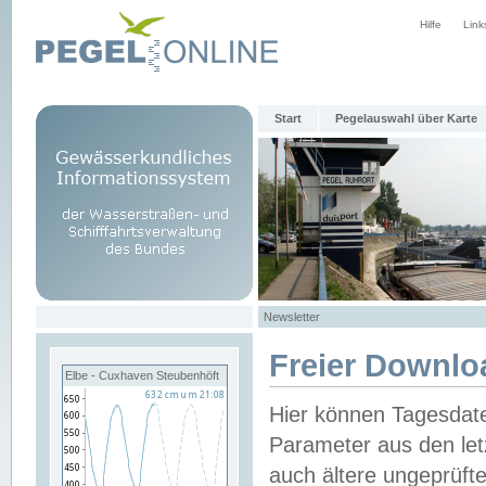
Hilfe
Link
Start
Pegelauswahl über Karte
Newsletter
Freier Downlo
Elbe - Cuxhaven Steubenhöft
Hier können Tagesdat
Parameter aus den let
auch ältere ungeprüf