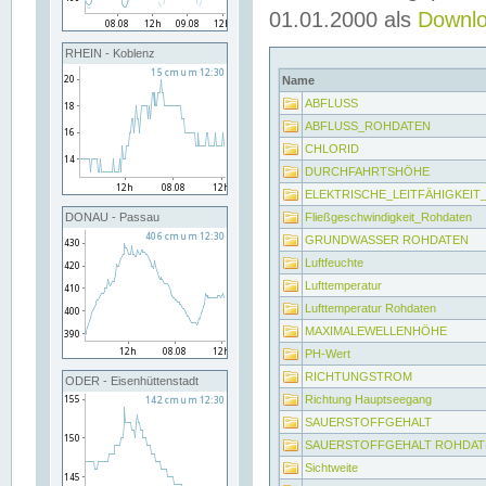
01.01.2000 als
Downl
RHEIN - Koblenz
Name
ABFLUSS
ABFLUSS_ROHDATEN
CHLORID
DURCHFAHRTSHÖHE
ELEKTRISCHE_LEITFÄHIGKEI
Fließgeschwindigkeit_Rohdaten
DONAU - Passau
GRUNDWASSER ROHDATEN
Luftfeuchte
Lufttemperatur
Lufttemperatur Rohdaten
MAXIMALEWELLENHÖHE
PH-Wert
RICHTUNGSTROM
ODER - Eisenhüttenstadt
Richtung Hauptseegang
SAUERSTOFFGEHALT
SAUERSTOFFGEHALT ROHDAT
Sichtweite