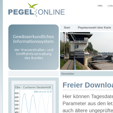
Hilfe
Link
Start
Pegelauswahl über Karte
Newsletter
Freier Downlo
Elbe - Cuxhaven Steubenhöft
Hier können Tagesdat
Parameter aus den let
auch ältere ungeprüf