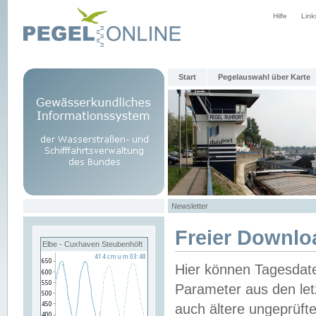
Hilfe
Link
Start
Pegelauswahl über Karte
Newsletter
Freier Downlo
Elbe - Cuxhaven Steubenhöft
Hier können Tagesdat
Parameter aus den let
auch ältere ungeprüf