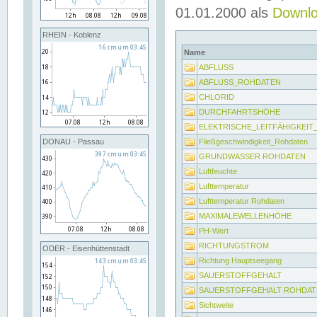
01.01.2000 als
Downl
RHEIN - Koblenz
Name
ABFLUSS
ABFLUSS_ROHDATEN
CHLORID
DURCHFAHRTSHÖHE
ELEKTRISCHE_LEITFÄHIGKEI
Fließgeschwindigkeit_Rohdaten
DONAU - Passau
GRUNDWASSER ROHDATEN
Luftfeuchte
Lufttemperatur
Lufttemperatur Rohdaten
MAXIMALEWELLENHÖHE
PH-Wert
RICHTUNGSTROM
ODER - Eisenhüttenstadt
Richtung Hauptseegang
SAUERSTOFFGEHALT
SAUERSTOFFGEHALT ROHDAT
Sichtweite