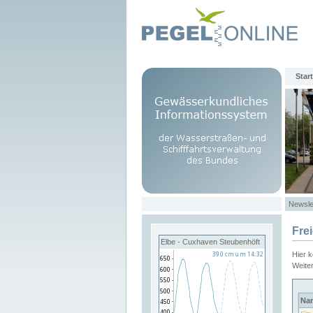
Start
Newsle
Fre
Elbe - Cuxhaven Steubenhöft
Hier 
Weite
Na