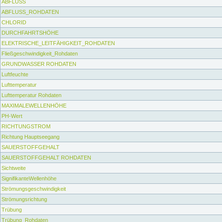
ABFLUSS
ABFLUSS_ROHDATEN
CHLORID
DURCHFAHRTSHÖHE
ELEKTRISCHE_LEITFÄHIGKEIT_ROHDATEN
Fließgeschwindigkeit_Rohdaten
GRUNDWASSER ROHDATEN
Luftfeuchte
Lufttemperatur
Lufttemperatur Rohdaten
MAXIMALEWELLENHÖHE
PH-Wert
RICHTUNGSTROM
Richtung Hauptseegang
SAUERSTOFFGEHALT
SAUERSTOFFGEHALT ROHDATEN
Sichtweite
SignifikanteWellenhöhe
Strömungsgeschwindigkeit
Strömungsrichtung
Trübung
Trübung_Rohdaten