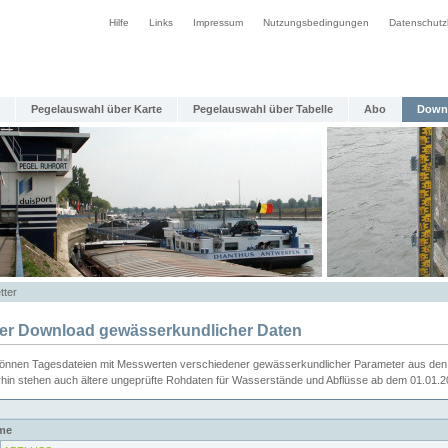
Hilfe
Links
Impressum
Nutzungsbedingungen
Datenschutz
Pegelauswahl über Karte
Pegelauswahl über Tabelle
Abo
Down
tter
ier Download gewässerkundlicher Daten
können Tagesdateien mit Messwerten verschiedener gewässerkundlicher Parameter aus den 
rhin stehen auch ältere ungeprüfte Rohdaten für Wasserstände und Abflüsse ab dem 01.01.
me