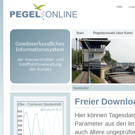
Hilfe
Link
Start
Pegelauswahl über Karte
Newsletter
Freier Downlo
Elbe - Cuxhaven Steubenhöft
Hier können Tagesdat
Parameter aus den let
auch ältere ungeprüf