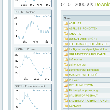
01.01.2000 als
Downl
RHEIN - Koblenz
Name
ABFLUSS
ABFLUSS_ROHDATEN
CHLORID
DURCHFAHRTSHÖHE
ELEKTRISCHE_LEITFÄHIGKEI
Fließgeschwindigkeit_Rohdaten
DONAU - Passau
GRUNDWASSER ROHDATEN
Luftfeuchte
Lufttemperatur
Lufttemperatur Rohdaten
MAXIMALEWELLENHÖHE
PH-Wert
RICHTUNGSTROM
ODER - Eisenhüttenstadt
Richtung Hauptseegang
SAUERSTOFFGEHALT
SAUERSTOFFGEHALT ROHDAT
Sichtweite