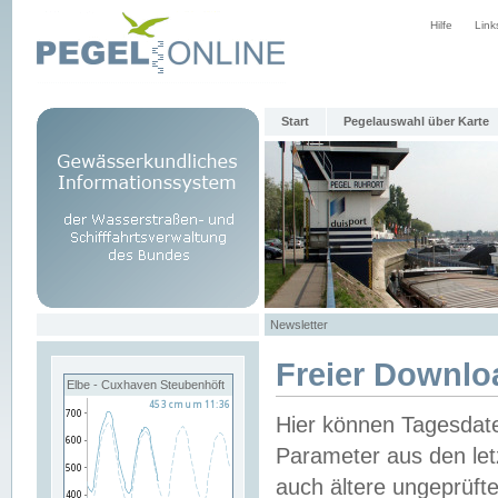
Hilfe
Link
Start
Pegelauswahl über Karte
Newsletter
Freier Downlo
Elbe - Cuxhaven Steubenhöft
Hier können Tagesdat
Parameter aus den let
auch ältere ungeprüf