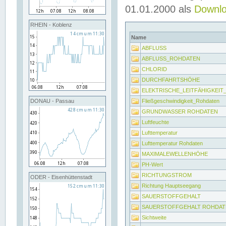
01.01.2000 als
Downl
RHEIN - Koblenz
Name
ABFLUSS
ABFLUSS_ROHDATEN
CHLORID
DURCHFAHRTSHÖHE
ELEKTRISCHE_LEITFÄHIGKEI
Fließgeschwindigkeit_Rohdaten
DONAU - Passau
GRUNDWASSER ROHDATEN
Luftfeuchte
Lufttemperatur
Lufttemperatur Rohdaten
MAXIMALEWELLENHÖHE
PH-Wert
RICHTUNGSTROM
ODER - Eisenhüttenstadt
Richtung Hauptseegang
SAUERSTOFFGEHALT
SAUERSTOFFGEHALT ROHDAT
Sichtweite