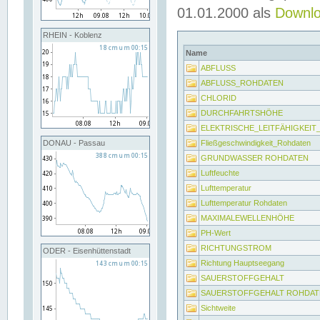
01.01.2000 als
Downl
RHEIN - Koblenz
Name
ABFLUSS
ABFLUSS_ROHDATEN
CHLORID
DURCHFAHRTSHÖHE
ELEKTRISCHE_LEITFÄHIGKEI
Fließgeschwindigkeit_Rohdaten
DONAU - Passau
GRUNDWASSER ROHDATEN
Luftfeuchte
Lufttemperatur
Lufttemperatur Rohdaten
MAXIMALEWELLENHÖHE
PH-Wert
RICHTUNGSTROM
ODER - Eisenhüttenstadt
Richtung Hauptseegang
SAUERSTOFFGEHALT
SAUERSTOFFGEHALT ROHDAT
Sichtweite