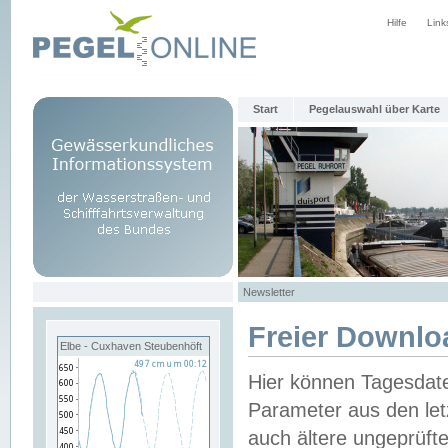
Hilfe
Link
Start
Pegelauswahl über Karte
Newsletter
Freier Downlo
Elbe - Cuxhaven Steubenhöft
Hier können Tagesdat
Parameter aus den let
auch ältere ungeprüf