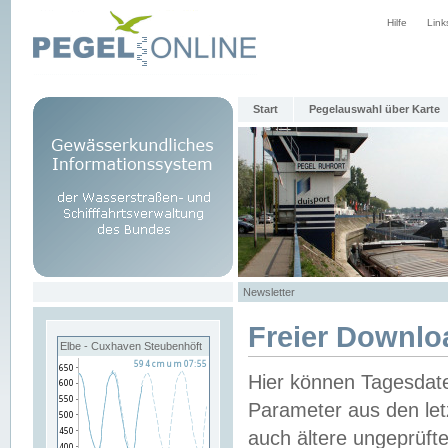
Hilfe
Link
Start
Pegelauswahl über Karte
Newsletter
Freier Downlo
Elbe - Cuxhaven Steubenhöft
Hier können Tagesdat
Parameter aus den let
auch ältere ungeprüf