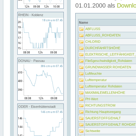
01.01.2000 als
Downl
RHEIN - Koblenz
Name
ABFLUSS
ABFLUSS_ROHDATEN
CHLORID
DURCHFAHRTSHÖHE
ELEKTRISCHE_LEITFÄHIGKEI
Fließgeschwindigkeit_Rohdaten
DONAU - Passau
GRUNDWASSER ROHDATEN
Luftfeuchte
Lufttemperatur
Lufttemperatur Rohdaten
MAXIMALEWELLENHÖHE
PH-Wert
RICHTUNGSTROM
ODER - Eisenhüttenstadt
Richtung Hauptseegang
SAUERSTOFFGEHALT
SAUERSTOFFGEHALT ROHDAT
Sichtweite