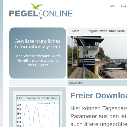
Hilfe
Link
Start
Pegelauswahl über Karte
Newsletter
Freier Downlo
Elbe - Cuxhaven Steubenhöft
Hier können Tagesdat
Parameter aus den let
auch ältere ungeprüf