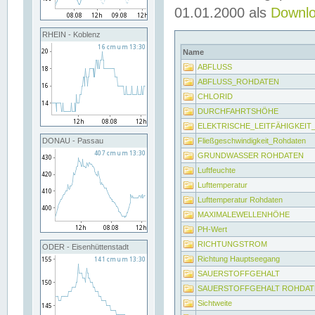
01.01.2000 als
Downl
RHEIN - Koblenz
Name
ABFLUSS
ABFLUSS_ROHDATEN
CHLORID
DURCHFAHRTSHÖHE
ELEKTRISCHE_LEITFÄHIGKEI
Fließgeschwindigkeit_Rohdaten
DONAU - Passau
GRUNDWASSER ROHDATEN
Luftfeuchte
Lufttemperatur
Lufttemperatur Rohdaten
MAXIMALEWELLENHÖHE
PH-Wert
RICHTUNGSTROM
ODER - Eisenhüttenstadt
Richtung Hauptseegang
SAUERSTOFFGEHALT
SAUERSTOFFGEHALT ROHDAT
Sichtweite