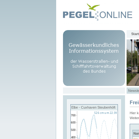
Start
Newsle
Fre
Elbe - Cuxhaven Steubenhöft
Hier 
Weite
Na