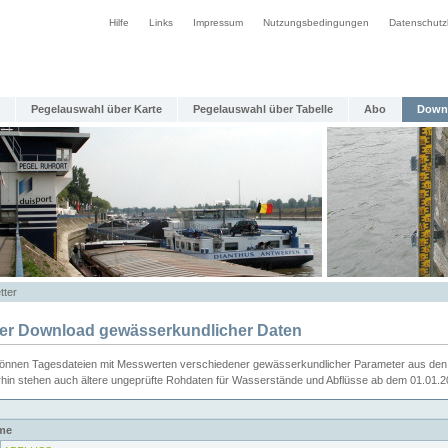
Hilfe
Links
Impressum
Nutzungsbedingungen
Datenschutz
Pegelauswahl über Karte
Pegelauswahl über Tabelle
Abo
Down
tter
ier Download gewässerkundlicher Daten
können Tagesdateien mit Messwerten verschiedener gewässerkundlicher Parameter aus den 
rhin stehen auch ältere ungeprüfte Rohdaten für Wasserstände und Abflüsse ab dem 01.01.
me