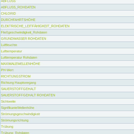
ABFLUSS
ABFLUSS_ROHDATEN
CHLORID
DURCHFAHRTSHÖHE
ELEKTRISCHE_LEITFÄHIGKEIT_ROHDATEN
Fließgeschwindigkeit_Rohdaten
GRUNDWASSER ROHDATEN
Luftfeuchte
Lufttemperatur
Lufttemperatur Rohdaten
MAXIMALEWELLENHÖHE
PH-Wert
RICHTUNGSTROM
Richtung Hauptseegang
SAUERSTOFFGEHALT
SAUERSTOFFGEHALT ROHDATEN
Sichtweite
SignifikanteWellenhöhe
Strömungsgeschwindigkeit
Strömungsrichtung
Trübung
Trübung_Rohdaten