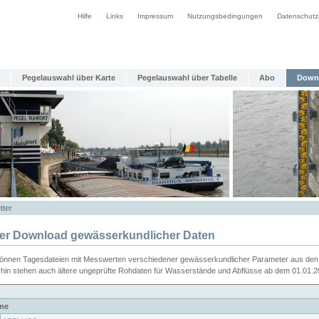
Hilfe
Links
Impressum
Nutzungsbedingungen
Datenschutz
Pegelauswahl über Karte
Pegelauswahl über Tabelle
Abo
Down
tter
ier Download gewässerkundlicher Daten
können Tagesdateien mit Messwerten verschiedener gewässerkundlicher Parameter aus den 
rhin stehen auch ältere ungeprüfte Rohdaten für Wasserstände und Abflüsse ab dem 01.01.
me