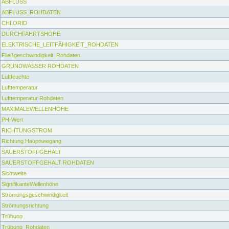
ABFLUSS
ABFLUSS_ROHDATEN
CHLORID
DURCHFAHRTSHÖHE
ELEKTRISCHE_LEITFÄHIGKEIT_ROHDATEN
Fließgeschwindigkeit_Rohdaten
GRUNDWASSER ROHDATEN
Luftfeuchte
Lufttemperatur
Lufttemperatur Rohdaten
MAXIMALEWELLENHÖHE
PH-Wert
RICHTUNGSTROM
Richtung Hauptseegang
SAUERSTOFFGEHALT
SAUERSTOFFGEHALT ROHDATEN
Sichtweite
SignifikanteWellenhöhe
Strömungsgeschwindigkeit
Strömungsrichtung
Trübung
Trübung_Rohdaten