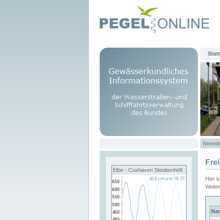
Start
Newsle
Fre
Elbe - Cuxhaven Steubenhöft
Hier 
Weite
Na