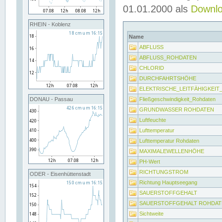
01.01.2000 als
Downl
RHEIN - Koblenz
Name
ABFLUSS
ABFLUSS_ROHDATEN
CHLORID
DURCHFAHRTSHÖHE
ELEKTRISCHE_LEITFÄHIGKEI
Fließgeschwindigkeit_Rohdaten
DONAU - Passau
GRUNDWASSER ROHDATEN
Luftfeuchte
Lufttemperatur
Lufttemperatur Rohdaten
MAXIMALEWELLENHÖHE
PH-Wert
RICHTUNGSTROM
ODER - Eisenhüttenstadt
Richtung Hauptseegang
SAUERSTOFFGEHALT
SAUERSTOFFGEHALT ROHDAT
Sichtweite