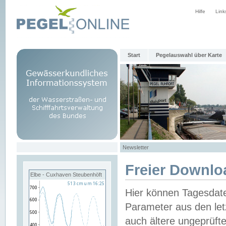
Hilfe
Link
Start
Pegelauswahl über Karte
Newsletter
Freier Downlo
Elbe - Cuxhaven Steubenhöft
Hier können Tagesdat
Parameter aus den let
auch ältere ungeprüf