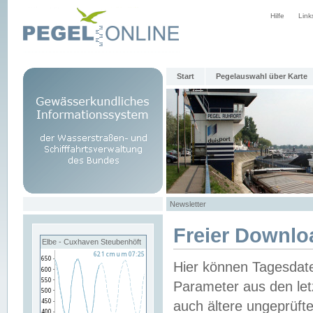
Hilfe
Link
Start
Pegelauswahl über Karte
Newsletter
Freier Downlo
Elbe - Cuxhaven Steubenhöft
Hier können Tagesdat
Parameter aus den let
auch ältere ungeprüf