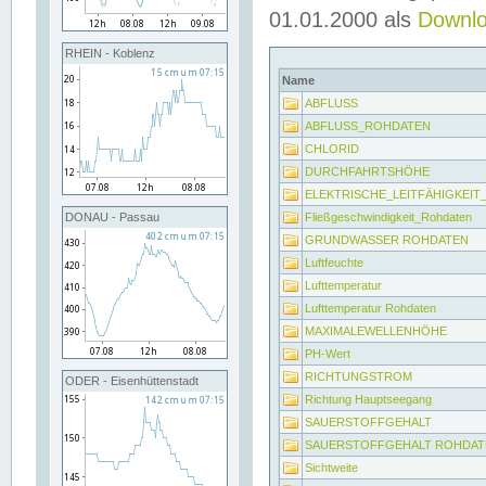
01.01.2000 als
Downl
RHEIN - Koblenz
Name
ABFLUSS
ABFLUSS_ROHDATEN
CHLORID
DURCHFAHRTSHÖHE
ELEKTRISCHE_LEITFÄHIGKEI
Fließgeschwindigkeit_Rohdaten
DONAU - Passau
GRUNDWASSER ROHDATEN
Luftfeuchte
Lufttemperatur
Lufttemperatur Rohdaten
MAXIMALEWELLENHÖHE
PH-Wert
RICHTUNGSTROM
ODER - Eisenhüttenstadt
Richtung Hauptseegang
SAUERSTOFFGEHALT
SAUERSTOFFGEHALT ROHDAT
Sichtweite