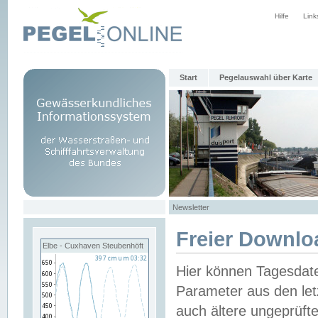
Hilfe
Link
Start
Pegelauswahl über Karte
Newsletter
Freier Downlo
Elbe - Cuxhaven Steubenhöft
Hier können Tagesdat
Parameter aus den let
auch ältere ungeprüf