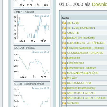
01.01.2000 als
Downl
RHEIN - Koblenz
Name
ABFLUSS
ABFLUSS_ROHDATEN
CHLORID
DURCHFAHRTSHÖHE
ELEKTRISCHE_LEITFÄHIGKEI
Fließgeschwindigkeit_Rohdaten
DONAU - Passau
GRUNDWASSER ROHDATEN
Luftfeuchte
Lufttemperatur
Lufttemperatur Rohdaten
MAXIMALEWELLENHÖHE
PH-Wert
RICHTUNGSTROM
ODER - Eisenhüttenstadt
Richtung Hauptseegang
SAUERSTOFFGEHALT
SAUERSTOFFGEHALT ROHDAT
Sichtweite