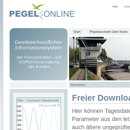
Hilfe
Link
Start
Pegelauswahl über Karte
Newsletter
Freier Downlo
Elbe - Cuxhaven Steubenhöft
Hier können Tagesdat
Parameter aus den let
auch ältere ungeprüf