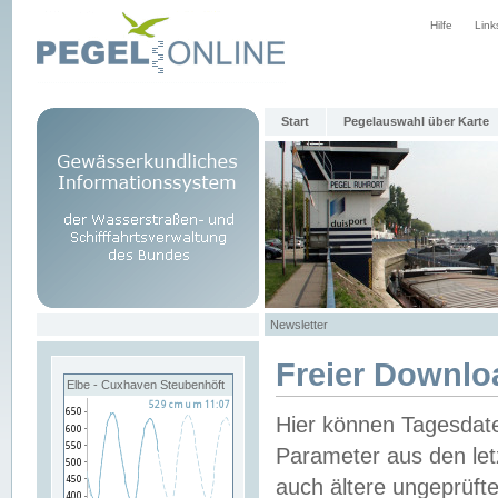
Hilfe
Link
Start
Pegelauswahl über Karte
Newsletter
Freier Downlo
Elbe - Cuxhaven Steubenhöft
Hier können Tagesdat
Parameter aus den let
auch ältere ungeprüf