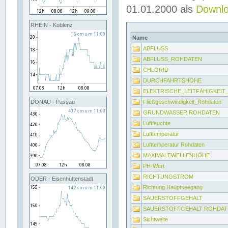
01.01.2000 als
Downl
RHEIN - Koblenz
Name
ABFLUSS
ABFLUSS_ROHDATEN
CHLORID
DURCHFAHRTSHÖHE
ELEKTRISCHE_LEITFÄHIGKEI
Fließgeschwindigkeit_Rohdaten
DONAU - Passau
GRUNDWASSER ROHDATEN
Luftfeuchte
Lufttemperatur
Lufttemperatur Rohdaten
MAXIMALEWELLENHÖHE
PH-Wert
RICHTUNGSTROM
ODER - Eisenhüttenstadt
Richtung Hauptseegang
SAUERSTOFFGEHALT
SAUERSTOFFGEHALT ROHDAT
Sichtweite