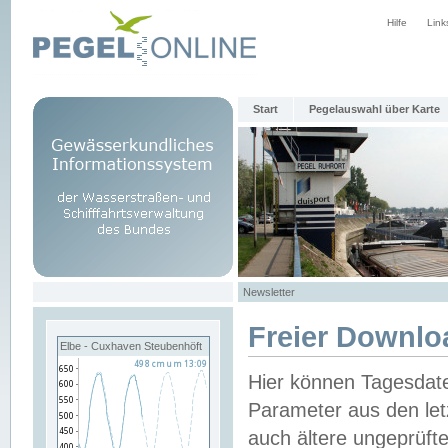
Hilfe
Link
Start
Pegelauswahl über Karte
Newsletter
Freier Downlo
Elbe - Cuxhaven Steubenhöft
Hier können Tagesdat
Parameter aus den let
auch ältere ungeprüf