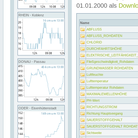
01.01.2000 als
Downl
RHEIN - Koblenz
Name
ABFLUSS
ABFLUSS_ROHDATEN
CHLORID
DURCHFAHRTSHÖHE
ELEKTRISCHE_LEITFÄHIGKEI
Fließgeschwindigkeit_Rohdaten
DONAU - Passau
GRUNDWASSER ROHDATEN
Luftfeuchte
Lufttemperatur
Lufttemperatur Rohdaten
MAXIMALEWELLENHÖHE
PH-Wert
RICHTUNGSTROM
ODER - Eisenhüttenstadt
Richtung Hauptseegang
SAUERSTOFFGEHALT
SAUERSTOFFGEHALT ROHDAT
Sichtweite