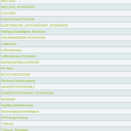
ABFLUSS
ABFLUSS_ROHDATEN
CHLORID
DURCHFAHRTSHÖHE
ELEKTRISCHE_LEITFÄHIGKEIT_ROHDATEN
Fließgeschwindigkeit_Rohdaten
GRUNDWASSER ROHDATEN
Luftfeuchte
Lufttemperatur
Lufttemperatur Rohdaten
MAXIMALEWELLENHÖHE
PH-Wert
RICHTUNGSTROM
Richtung Hauptseegang
SAUERSTOFFGEHALT
SAUERSTOFFGEHALT ROHDATEN
Sichtweite
SignifikanteWellenhöhe
Strömungsgeschwindigkeit
Strömungsrichtung
Trübung
Trübung_Rohdaten