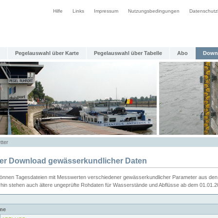
Hilfe
Links
Impressum
Nutzungsbedingungen
Datenschutz
Pegelauswahl über Karte
Pegelauswahl über Tabelle
Abo
Down
tter
ier Download gewässerkundlicher Daten
können Tagesdateien mit Messwerten verschiedener gewässerkundlicher Parameter aus den 
rhin stehen auch ältere ungeprüfte Rohdaten für Wasserstände und Abflüsse ab dem 01.01.
me