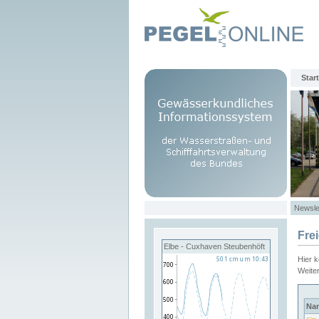
Start
Newsle
Fre
Elbe - Cuxhaven Steubenhöft
Hier 
Weite
Na