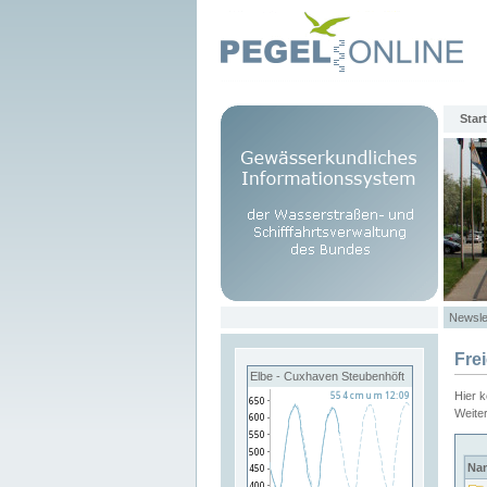
Start
Newsle
Fre
Elbe - Cuxhaven Steubenhöft
Hier 
Weite
Na