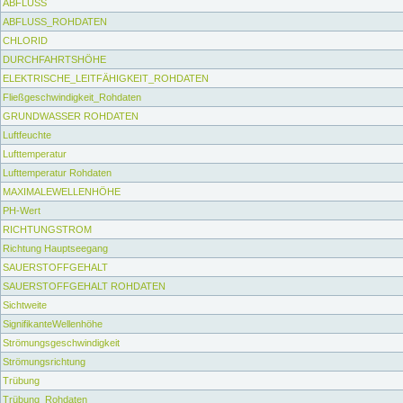
ABFLUSS
ABFLUSS_ROHDATEN
CHLORID
DURCHFAHRTSHÖHE
ELEKTRISCHE_LEITFÄHIGKEIT_ROHDATEN
Fließgeschwindigkeit_Rohdaten
GRUNDWASSER ROHDATEN
Luftfeuchte
Lufttemperatur
Lufttemperatur Rohdaten
MAXIMALEWELLENHÖHE
PH-Wert
RICHTUNGSTROM
Richtung Hauptseegang
SAUERSTOFFGEHALT
SAUERSTOFFGEHALT ROHDATEN
Sichtweite
SignifikanteWellenhöhe
Strömungsgeschwindigkeit
Strömungsrichtung
Trübung
Trübung_Rohdaten