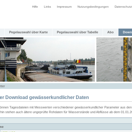
Hilfe
Links
Impressum
Nutzungsbedingungen
Datenschutz
Pegelauswahl über Karte
Pegelauswahl über Tabelle
Abo
Down
tter
ier Download gewässerkundlicher Daten
können Tagesdateien mit Messwerten verschiedener gewässerkundlicher Parameter aus den 
rhin stehen auch ältere ungeprüfte Rohdaten für Wasserstände und Abflüsse ab dem 01.01.
me