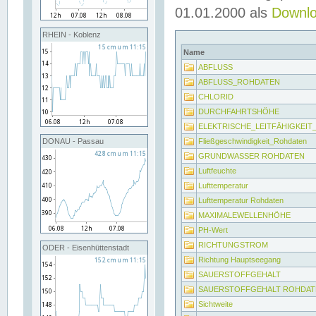
01.01.2000 als
Downl
RHEIN - Koblenz
Name
ABFLUSS
ABFLUSS_ROHDATEN
CHLORID
DURCHFAHRTSHÖHE
ELEKTRISCHE_LEITFÄHIGKEI
Fließgeschwindigkeit_Rohdaten
DONAU - Passau
GRUNDWASSER ROHDATEN
Luftfeuchte
Lufttemperatur
Lufttemperatur Rohdaten
MAXIMALEWELLENHÖHE
PH-Wert
RICHTUNGSTROM
ODER - Eisenhüttenstadt
Richtung Hauptseegang
SAUERSTOFFGEHALT
SAUERSTOFFGEHALT ROHDAT
Sichtweite