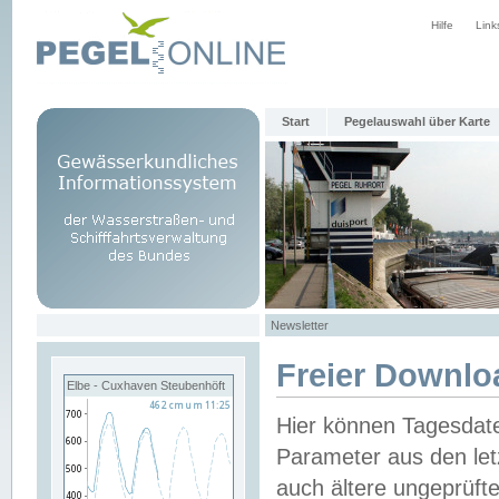
Hilfe
Link
Start
Pegelauswahl über Karte
Newsletter
Freier Downlo
Elbe - Cuxhaven Steubenhöft
Hier können Tagesdat
Parameter aus den let
auch ältere ungeprüf