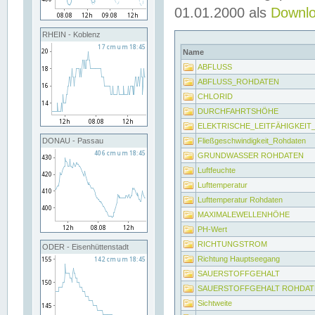
01.01.2000 als
Downl
RHEIN - Koblenz
Name
ABFLUSS
ABFLUSS_ROHDATEN
CHLORID
DURCHFAHRTSHÖHE
ELEKTRISCHE_LEITFÄHIGKEI
Fließgeschwindigkeit_Rohdaten
DONAU - Passau
GRUNDWASSER ROHDATEN
Luftfeuchte
Lufttemperatur
Lufttemperatur Rohdaten
MAXIMALEWELLENHÖHE
PH-Wert
RICHTUNGSTROM
ODER - Eisenhüttenstadt
Richtung Hauptseegang
SAUERSTOFFGEHALT
SAUERSTOFFGEHALT ROHDAT
Sichtweite