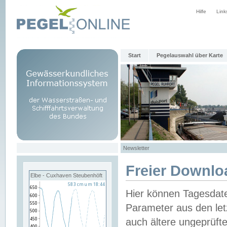
Hilfe
Link
Start
Pegelauswahl über Karte
Newsletter
Freier Downlo
Elbe - Cuxhaven Steubenhöft
Hier können Tagesdat
Parameter aus den let
auch ältere ungeprüf