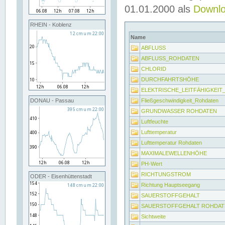
01.01.2000 als
Downl
RHEIN - Koblenz
Name
ABFLUSS
ABFLUSS_ROHDATEN
CHLORID
DURCHFAHRTSHÖHE
ELEKTRISCHE_LEITFÄHIGKEI
Fließgeschwindigkeit_Rohdaten
DONAU - Passau
GRUNDWASSER ROHDATEN
Luftfeuchte
Lufttemperatur
Lufttemperatur Rohdaten
MAXIMALEWELLENHÖHE
PH-Wert
RICHTUNGSTROM
ODER - Eisenhüttenstadt
Richtung Hauptseegang
SAUERSTOFFGEHALT
SAUERSTOFFGEHALT ROHDAT
Sichtweite