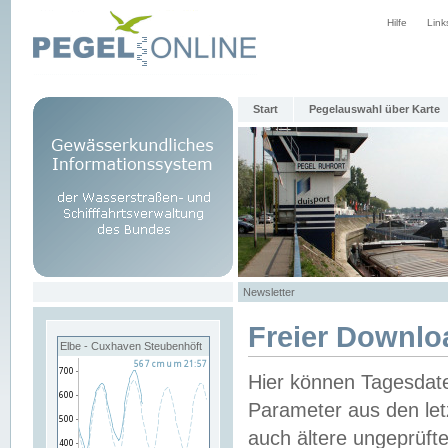
Hilfe
Link
Start
Pegelauswahl über Karte
Newsletter
Freier Downlo
Elbe - Cuxhaven Steubenhöft
Hier können Tagesdat
Parameter aus den let
auch ältere ungeprüf