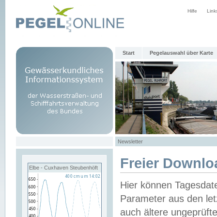
Hilfe
Link
Start
Pegelauswahl über Karte
Newsletter
Freier Downlo
Elbe - Cuxhaven Steubenhöft
Hier können Tagesdat
Parameter aus den let
auch ältere ungeprüf