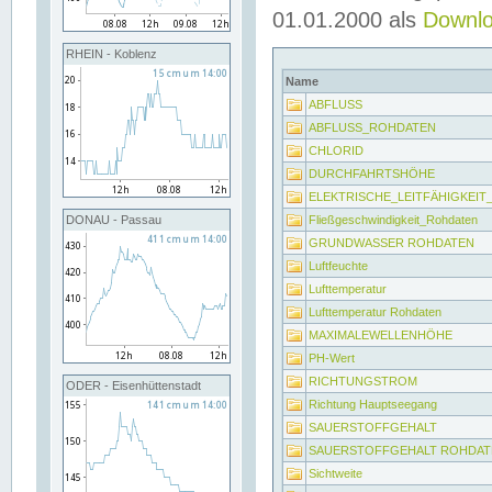
01.01.2000 als
Downl
RHEIN - Koblenz
Name
ABFLUSS
ABFLUSS_ROHDATEN
CHLORID
DURCHFAHRTSHÖHE
ELEKTRISCHE_LEITFÄHIGKEI
Fließgeschwindigkeit_Rohdaten
DONAU - Passau
GRUNDWASSER ROHDATEN
Luftfeuchte
Lufttemperatur
Lufttemperatur Rohdaten
MAXIMALEWELLENHÖHE
PH-Wert
RICHTUNGSTROM
ODER - Eisenhüttenstadt
Richtung Hauptseegang
SAUERSTOFFGEHALT
SAUERSTOFFGEHALT ROHDAT
Sichtweite