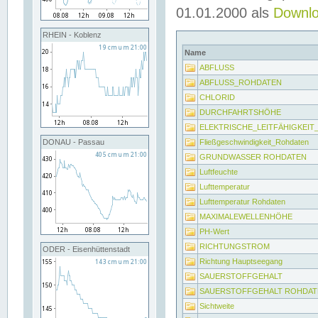
01.01.2000 als
Downl
RHEIN - Koblenz
Name
ABFLUSS
ABFLUSS_ROHDATEN
CHLORID
DURCHFAHRTSHÖHE
ELEKTRISCHE_LEITFÄHIGKEI
Fließgeschwindigkeit_Rohdaten
DONAU - Passau
GRUNDWASSER ROHDATEN
Luftfeuchte
Lufttemperatur
Lufttemperatur Rohdaten
MAXIMALEWELLENHÖHE
PH-Wert
RICHTUNGSTROM
ODER - Eisenhüttenstadt
Richtung Hauptseegang
SAUERSTOFFGEHALT
SAUERSTOFFGEHALT ROHDAT
Sichtweite