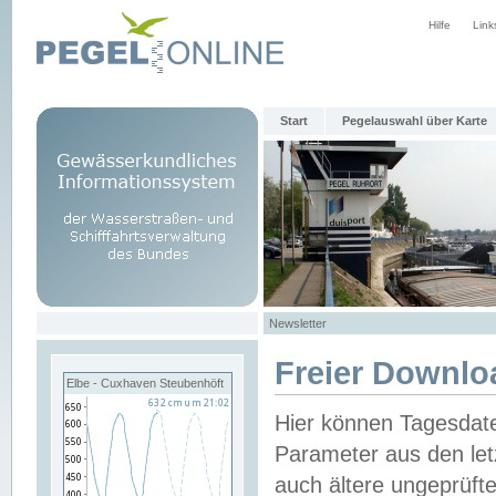
Hilfe
Link
Start
Pegelauswahl über Karte
Newsletter
Freier Downlo
Elbe - Cuxhaven Steubenhöft
Hier können Tagesdat
Parameter aus den let
auch ältere ungeprüf