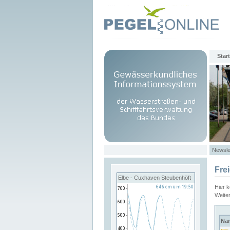
Start
Newsle
Fre
Elbe - Cuxhaven Steubenhöft
Hier 
Weite
Na