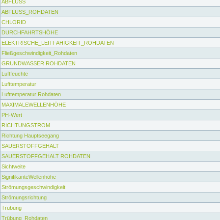
ABFLUSS
ABFLUSS_ROHDATEN
CHLORID
DURCHFAHRTSHÖHE
ELEKTRISCHE_LEITFÄHIGKEIT_ROHDATEN
Fließgeschwindigkeit_Rohdaten
GRUNDWASSER ROHDATEN
Luftfeuchte
Lufttemperatur
Lufttemperatur Rohdaten
MAXIMALEWELLENHÖHE
PH-Wert
RICHTUNGSTROM
Richtung Hauptseegang
SAUERSTOFFGEHALT
SAUERSTOFFGEHALT ROHDATEN
Sichtweite
SignifikanteWellenhöhe
Strömungsgeschwindigkeit
Strömungsrichtung
Trübung
Trübung_Rohdaten