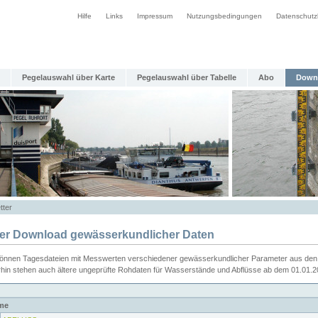
Hilfe
Links
Impressum
Nutzungsbedingungen
Datenschutz
Pegelauswahl über Karte
Pegelauswahl über Tabelle
Abo
Down
tter
ier Download gewässerkundlicher Daten
können Tagesdateien mit Messwerten verschiedener gewässerkundlicher Parameter aus den 
rhin stehen auch ältere ungeprüfte Rohdaten für Wasserstände und Abflüsse ab dem 01.01.
me