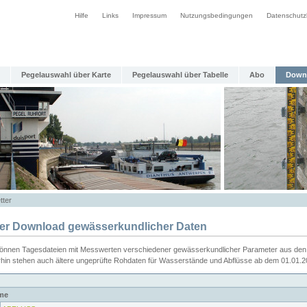
Hilfe
Links
Impressum
Nutzungsbedingungen
Datenschutz
Pegelauswahl über Karte
Pegelauswahl über Tabelle
Abo
Down
tter
ier Download gewässerkundlicher Daten
können Tagesdateien mit Messwerten verschiedener gewässerkundlicher Parameter aus den 
rhin stehen auch ältere ungeprüfte Rohdaten für Wasserstände und Abflüsse ab dem 01.01.
me