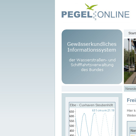
Start
Newsle
Fre
Elbe - Cuxhaven Steubenhöft
Hier 
Weite
Na