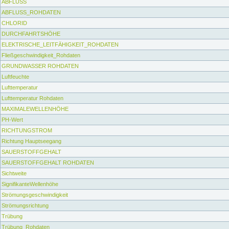
ABFLUSS
ABFLUSS_ROHDATEN
CHLORID
DURCHFAHRTSHÖHE
ELEKTRISCHE_LEITFÄHIGKEIT_ROHDATEN
Fließgeschwindigkeit_Rohdaten
GRUNDWASSER ROHDATEN
Luftfeuchte
Lufttemperatur
Lufttemperatur Rohdaten
MAXIMALEWELLENHÖHE
PH-Wert
RICHTUNGSTROM
Richtung Hauptseegang
SAUERSTOFFGEHALT
SAUERSTOFFGEHALT ROHDATEN
Sichtweite
SignifikanteWellenhöhe
Strömungsgeschwindigkeit
Strömungsrichtung
Trübung
Trübung_Rohdaten