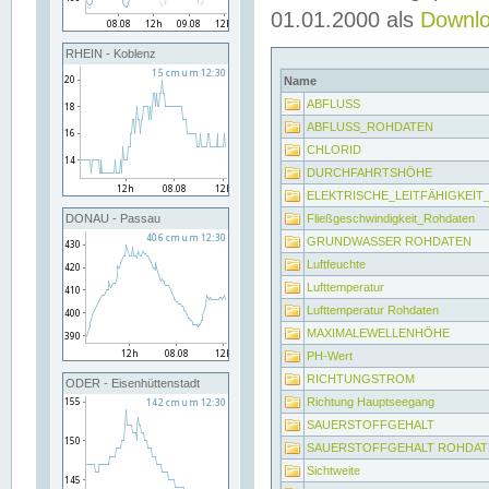
01.01.2000 als
Downl
RHEIN - Koblenz
Name
ABFLUSS
ABFLUSS_ROHDATEN
CHLORID
DURCHFAHRTSHÖHE
ELEKTRISCHE_LEITFÄHIGKEI
Fließgeschwindigkeit_Rohdaten
DONAU - Passau
GRUNDWASSER ROHDATEN
Luftfeuchte
Lufttemperatur
Lufttemperatur Rohdaten
MAXIMALEWELLENHÖHE
PH-Wert
RICHTUNGSTROM
ODER - Eisenhüttenstadt
Richtung Hauptseegang
SAUERSTOFFGEHALT
SAUERSTOFFGEHALT ROHDAT
Sichtweite