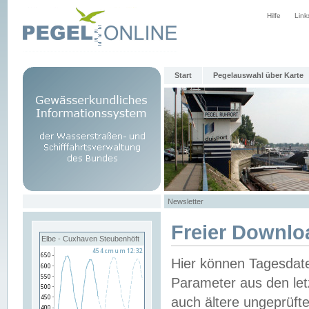
Hilfe
Link
Start
Pegelauswahl über Karte
Newsletter
Freier Downlo
Elbe - Cuxhaven Steubenhöft
Hier können Tagesdat
Parameter aus den let
auch ältere ungeprüf