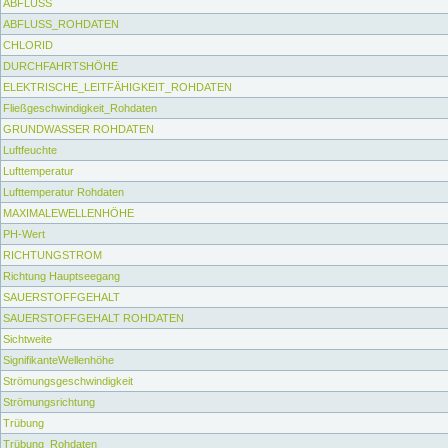
ABFLUSS
ABFLUSS_ROHDATEN
CHLORID
DURCHFAHRTSHÖHE
ELEKTRISCHE_LEITFÄHIGKEIT_ROHDATEN
Fließgeschwindigkeit_Rohdaten
GRUNDWASSER ROHDATEN
Luftfeuchte
Lufttemperatur
Lufttemperatur Rohdaten
MAXIMALEWELLENHÖHE
PH-Wert
RICHTUNGSTROM
Richtung Hauptseegang
SAUERSTOFFGEHALT
SAUERSTOFFGEHALT ROHDATEN
Sichtweite
SignifikanteWellenhöhe
Strömungsgeschwindigkeit
Strömungsrichtung
Trübung
Trübung_Rohdaten