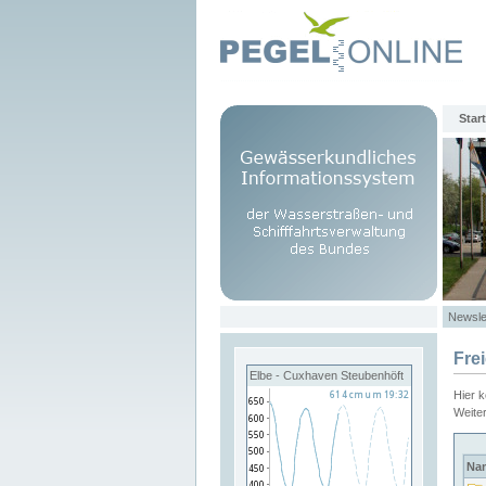
Start
Newsle
Fre
Elbe - Cuxhaven Steubenhöft
Hier 
Weite
Na