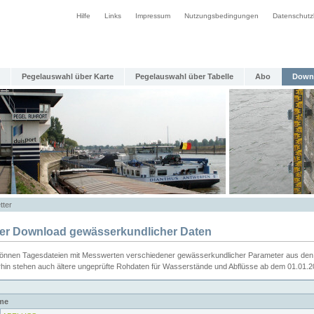
Hilfe
Links
Impressum
Nutzungsbedingungen
Datenschutz
Pegelauswahl über Karte
Pegelauswahl über Tabelle
Abo
Down
tter
ier Download gewässerkundlicher Daten
können Tagesdateien mit Messwerten verschiedener gewässerkundlicher Parameter aus den 
rhin stehen auch ältere ungeprüfte Rohdaten für Wasserstände und Abflüsse ab dem 01.01.
me