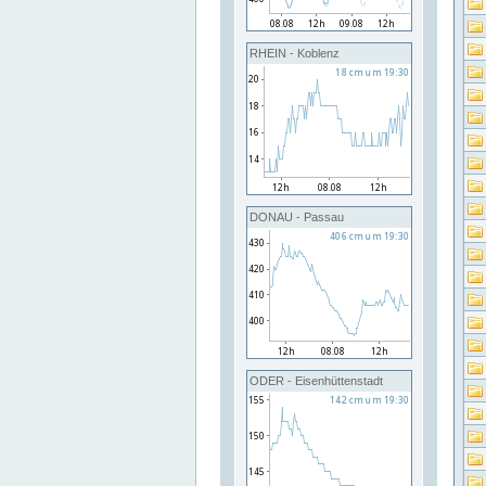
RHEIN - Koblenz
DONAU - Passau
ODER - Eisenhüttenstadt