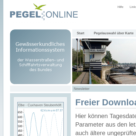
Hilfe
Link
Start
Pegelauswahl über Karte
Newsletter
Freier Downlo
Elbe - Cuxhaven Steubenhöft
Hier können Tagesdat
Parameter aus den let
auch ältere ungeprüf