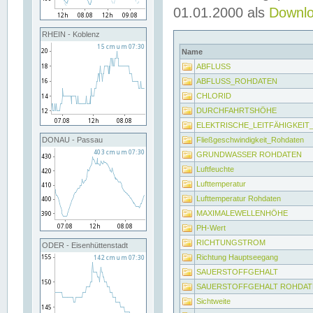
01.01.2000 als
Downl
RHEIN - Koblenz
Name
ABFLUSS
ABFLUSS_ROHDATEN
CHLORID
DURCHFAHRTSHÖHE
ELEKTRISCHE_LEITFÄHIGKEI
Fließgeschwindigkeit_Rohdaten
DONAU - Passau
GRUNDWASSER ROHDATEN
Luftfeuchte
Lufttemperatur
Lufttemperatur Rohdaten
MAXIMALEWELLENHÖHE
PH-Wert
RICHTUNGSTROM
ODER - Eisenhüttenstadt
Richtung Hauptseegang
SAUERSTOFFGEHALT
SAUERSTOFFGEHALT ROHDAT
Sichtweite