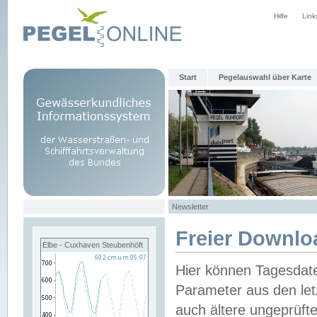
Hilfe
Link
Start
Pegelauswahl über Karte
Newsletter
Freier Downlo
Elbe - Cuxhaven Steubenhöft
Hier können Tagesdat
Parameter aus den let
auch ältere ungeprüf