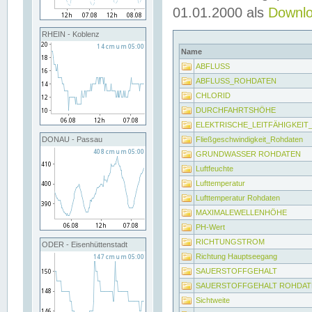
01.01.2000 als
Downl
RHEIN - Koblenz
Name
ABFLUSS
ABFLUSS_ROHDATEN
CHLORID
DURCHFAHRTSHÖHE
ELEKTRISCHE_LEITFÄHIGKEI
Fließgeschwindigkeit_Rohdaten
DONAU - Passau
GRUNDWASSER ROHDATEN
Luftfeuchte
Lufttemperatur
Lufttemperatur Rohdaten
MAXIMALEWELLENHÖHE
PH-Wert
RICHTUNGSTROM
ODER - Eisenhüttenstadt
Richtung Hauptseegang
SAUERSTOFFGEHALT
SAUERSTOFFGEHALT ROHDAT
Sichtweite