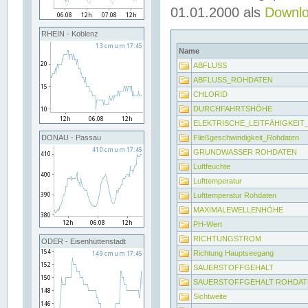
01.01.2000 als
Downl
RHEIN - Koblenz
Name
ABFLUSS
ABFLUSS_ROHDATEN
CHLORID
DURCHFAHRTSHÖHE
ELEKTRISCHE_LEITFÄHIGKEI
Fließgeschwindigkeit_Rohdaten
DONAU - Passau
GRUNDWASSER ROHDATEN
Luftfeuchte
Lufttemperatur
Lufttemperatur Rohdaten
MAXIMALEWELLENHÖHE
PH-Wert
RICHTUNGSTROM
ODER - Eisenhüttenstadt
Richtung Hauptseegang
SAUERSTOFFGEHALT
SAUERSTOFFGEHALT ROHDAT
Sichtweite