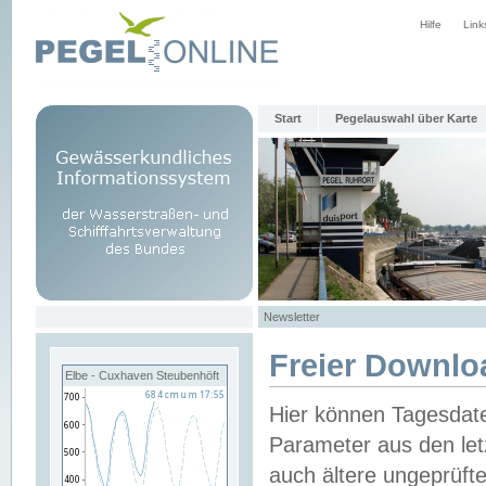
Hilfe
Link
Start
Pegelauswahl über Karte
Newsletter
Freier Downlo
Elbe - Cuxhaven Steubenhöft
Hier können Tagesdat
Parameter aus den let
auch ältere ungeprüf