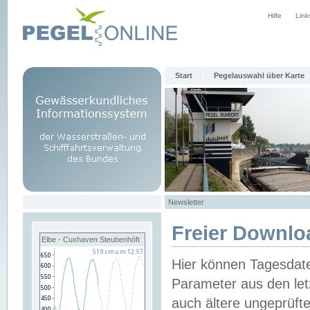
Hilfe
Link
Start
Pegelauswahl über Karte
Newsletter
Freier Downlo
Elbe - Cuxhaven Steubenhöft
Hier können Tagesdat
Parameter aus den let
auch ältere ungeprüf