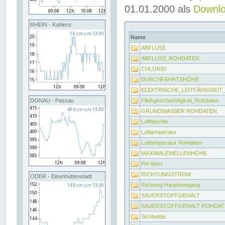
01.01.2000 als
Downl
RHEIN - Koblenz
Name
ABFLUSS
ABFLUSS_ROHDATEN
CHLORID
DURCHFAHRTSHÖHE
ELEKTRISCHE_LEITFÄHIGKEI
Fließgeschwindigkeit_Rohdaten
DONAU - Passau
GRUNDWASSER ROHDATEN
Luftfeuchte
Lufttemperatur
Lufttemperatur Rohdaten
MAXIMALEWELLENHÖHE
PH-Wert
RICHTUNGSTROM
ODER - Eisenhüttenstadt
Richtung Hauptseegang
SAUERSTOFFGEHALT
SAUERSTOFFGEHALT ROHDAT
Sichtweite