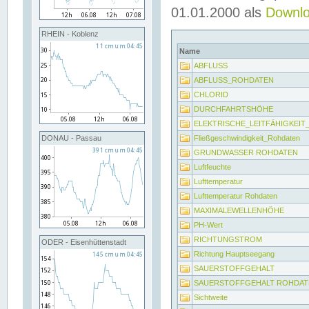
01.01.2000 als
Downl
RHEIN - Koblenz
Name
ABFLUSS
ABFLUSS_ROHDATEN
CHLORID
DURCHFAHRTSHÖHE
ELEKTRISCHE_LEITFÄHIGKEI
Fließgeschwindigkeit_Rohdaten
DONAU - Passau
GRUNDWASSER ROHDATEN
Luftfeuchte
Lufttemperatur
Lufttemperatur Rohdaten
MAXIMALEWELLENHÖHE
PH-Wert
RICHTUNGSTROM
ODER - Eisenhüttenstadt
Richtung Hauptseegang
SAUERSTOFFGEHALT
SAUERSTOFFGEHALT ROHDAT
Sichtweite