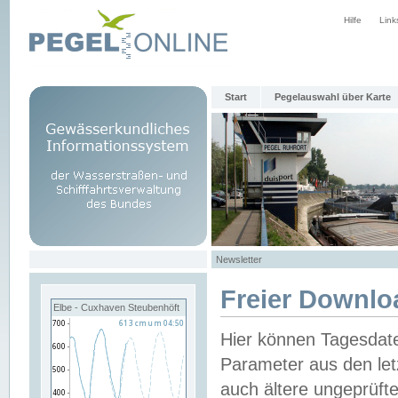
Hilfe
Link
Start
Pegelauswahl über Karte
Newsletter
Freier Downlo
Elbe - Cuxhaven Steubenhöft
Hier können Tagesdat
Parameter aus den let
auch ältere ungeprüf