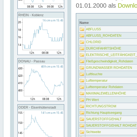
01.01.2000 als
Downl
RHEIN - Koblenz
Name
ABFLUSS
ABFLUSS_ROHDATEN
CHLORID
DURCHFAHRTSHÖHE
ELEKTRISCHE_LEITFÄHIGKEI
Fließgeschwindigkeit_Rohdaten
DONAU - Passau
GRUNDWASSER ROHDATEN
Luftfeuchte
Lufttemperatur
Lufttemperatur Rohdaten
MAXIMALEWELLENHÖHE
PH-Wert
RICHTUNGSTROM
ODER - Eisenhüttenstadt
Richtung Hauptseegang
SAUERSTOFFGEHALT
SAUERSTOFFGEHALT ROHDAT
Sichtweite