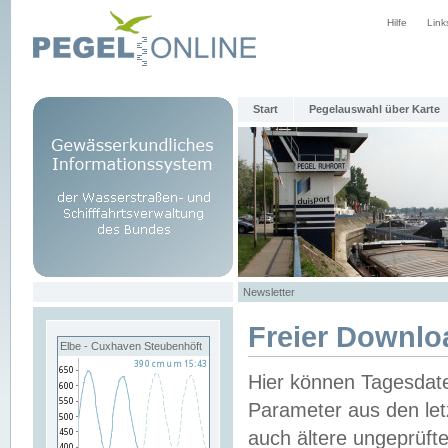
Hilfe
Link
Start
Pegelauswahl über Karte
Newsletter
Freier Downlo
Elbe - Cuxhaven Steubenhöft
Hier können Tagesdat
Parameter aus den let
auch ältere ungeprüf