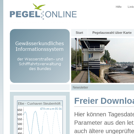
Hilfe
Link
Start
Pegelauswahl über Karte
Newsletter
Freier Downlo
Elbe - Cuxhaven Steubenhöft
Hier können Tagesdat
Parameter aus den let
auch ältere ungeprüf