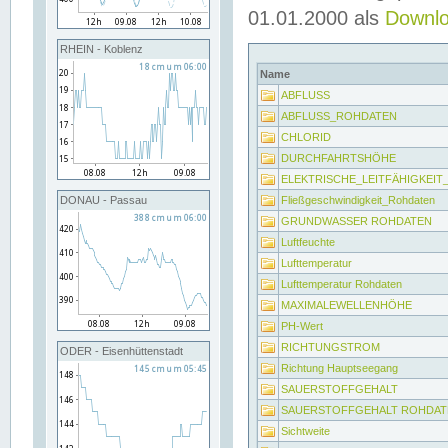
01.01.2000 als
Downl
RHEIN - Koblenz
Name
ABFLUSS
ABFLUSS_ROHDATEN
CHLORID
DURCHFAHRTSHÖHE
ELEKTRISCHE_LEITFÄHIGKEI
Fließgeschwindigkeit_Rohdaten
DONAU - Passau
GRUNDWASSER ROHDATEN
Luftfeuchte
Lufttemperatur
Lufttemperatur Rohdaten
MAXIMALEWELLENHÖHE
PH-Wert
RICHTUNGSTROM
ODER - Eisenhüttenstadt
Richtung Hauptseegang
SAUERSTOFFGEHALT
SAUERSTOFFGEHALT ROHDAT
Sichtweite