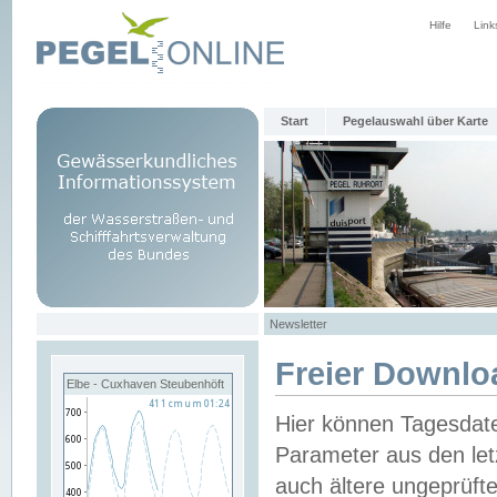
Hilfe
Link
Start
Pegelauswahl über Karte
Newsletter
Freier Downlo
Elbe - Cuxhaven Steubenhöft
Hier können Tagesdat
Parameter aus den let
auch ältere ungeprüf