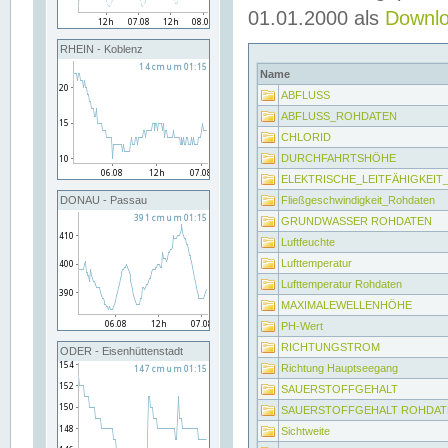
01.01.2000 als
Downl
RHEIN - Koblenz
Name
ABFLUSS
ABFLUSS_ROHDATEN
CHLORID
DURCHFAHRTSHÖHE
ELEKTRISCHE_LEITFÄHIGKEI
Fließgeschwindigkeit_Rohdaten
DONAU - Passau
GRUNDWASSER ROHDATEN
Luftfeuchte
Lufttemperatur
Lufttemperatur Rohdaten
MAXIMALEWELLENHÖHE
PH-Wert
RICHTUNGSTROM
ODER - Eisenhüttenstadt
Richtung Hauptseegang
SAUERSTOFFGEHALT
SAUERSTOFFGEHALT ROHDAT
Sichtweite