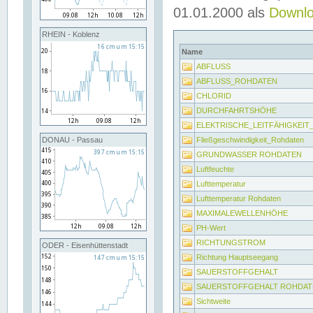
01.01.2000 als
Downl
RHEIN - Koblenz
Name
ABFLUSS
ABFLUSS_ROHDATEN
CHLORID
DURCHFAHRTSHÖHE
ELEKTRISCHE_LEITFÄHIGKEI
Fließgeschwindigkeit_Rohdaten
DONAU - Passau
GRUNDWASSER ROHDATEN
Luftfeuchte
Lufttemperatur
Lufttemperatur Rohdaten
MAXIMALEWELLENHÖHE
PH-Wert
RICHTUNGSTROM
ODER - Eisenhüttenstadt
Richtung Hauptseegang
SAUERSTOFFGEHALT
SAUERSTOFFGEHALT ROHDAT
Sichtweite