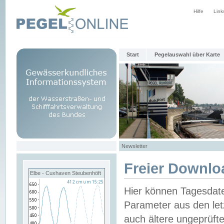
Hilfe
Link
Start
Pegelauswahl über Karte
Newsletter
Freier Downlo
Elbe - Cuxhaven Steubenhöft
Hier können Tagesdat
Parameter aus den let
auch ältere ungeprüf