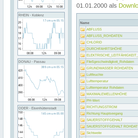
01.01.2000 als
Downl
RHEIN - Koblenz
Name
ABFLUSS
ABFLUSS_ROHDATEN
CHLORID
DURCHFAHRTSHÖHE
ELEKTRISCHE_LEITFÄHIGKEI
Fließgeschwindigkeit_Rohdaten
DONAU - Passau
GRUNDWASSER ROHDATEN
Luftfeuchte
Lufttemperatur
Lufttemperatur Rohdaten
MAXIMALEWELLENHÖHE
PH-Wert
RICHTUNGSTROM
ODER - Eisenhüttenstadt
Richtung Hauptseegang
SAUERSTOFFGEHALT
SAUERSTOFFGEHALT ROHDAT
Sichtweite