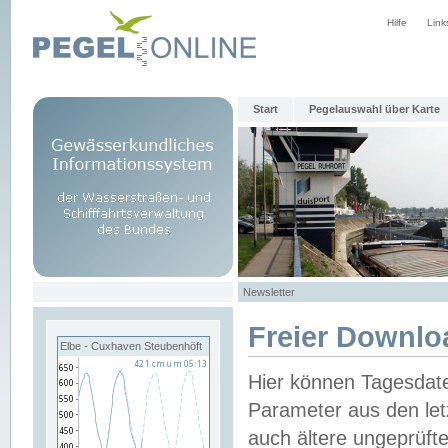
Hilfe
Link
Start
Pegelauswahl über Karte
Newsletter
Freier Downlo
Elbe - Cuxhaven Steubenhöft
Hier können Tagesdat
Parameter aus den let
auch ältere ungeprüf