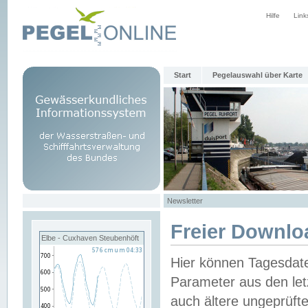
Hilfe
Link
Start
Pegelauswahl über Karte
Newsletter
Freier Downlo
Elbe - Cuxhaven Steubenhöft
Hier können Tagesdat
Parameter aus den let
auch ältere ungeprüf