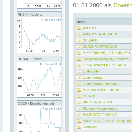
01.01.2000 als
Downl
RHEIN - Koblenz
Name
ABFLUSS
ABFLUSS_ROHDATEN
CHLORID
DURCHFAHRTSHÖHE
ELEKTRISCHE_LEITFÄHIGKEI
Fließgeschwindigkeit_Rohdaten
DONAU - Passau
GRUNDWASSER ROHDATEN
Luftfeuchte
Lufttemperatur
Lufttemperatur Rohdaten
MAXIMALEWELLENHÖHE
PH-Wert
RICHTUNGSTROM
ODER - Eisenhüttenstadt
Richtung Hauptseegang
SAUERSTOFFGEHALT
SAUERSTOFFGEHALT ROHDAT
Sichtweite