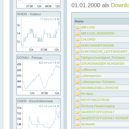
01.01.2000 als
Downl
RHEIN - Koblenz
Name
ABFLUSS
ABFLUSS_ROHDATEN
CHLORID
DURCHFAHRTSHÖHE
ELEKTRISCHE_LEITFÄHIGKEI
Fließgeschwindigkeit_Rohdaten
DONAU - Passau
GRUNDWASSER ROHDATEN
Luftfeuchte
Lufttemperatur
Lufttemperatur Rohdaten
MAXIMALEWELLENHÖHE
PH-Wert
RICHTUNGSTROM
ODER - Eisenhüttenstadt
Richtung Hauptseegang
SAUERSTOFFGEHALT
SAUERSTOFFGEHALT ROHDAT
Sichtweite