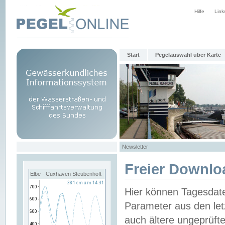
Hilfe
Link
Start
Pegelauswahl über Karte
Newsletter
Freier Downlo
Elbe - Cuxhaven Steubenhöft
Hier können Tagesdat
Parameter aus den let
auch ältere ungeprüf