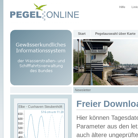
Hilfe
Link
Start
Pegelauswahl über Karte
Newsletter
Freier Downlo
Elbe - Cuxhaven Steubenhöft
Hier können Tagesdat
Parameter aus den let
auch ältere ungeprüf