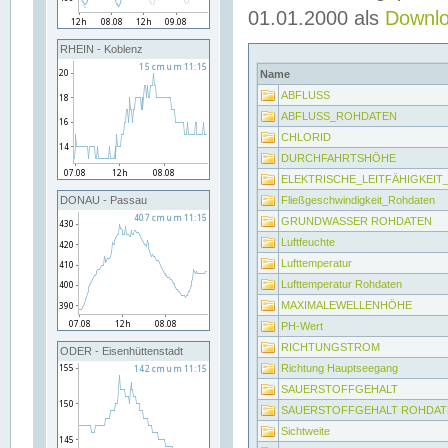
01.01.2000 als
Downl
RHEIN - Koblenz
Name
ABFLUSS
ABFLUSS_ROHDATEN
CHLORID
DURCHFAHRTSHÖHE
ELEKTRISCHE_LEITFÄHIGKEI
Fließgeschwindigkeit_Rohdaten
DONAU - Passau
GRUNDWASSER ROHDATEN
Luftfeuchte
Lufttemperatur
Lufttemperatur Rohdaten
MAXIMALEWELLENHÖHE
PH-Wert
RICHTUNGSTROM
ODER - Eisenhüttenstadt
Richtung Hauptseegang
SAUERSTOFFGEHALT
SAUERSTOFFGEHALT ROHDAT
Sichtweite