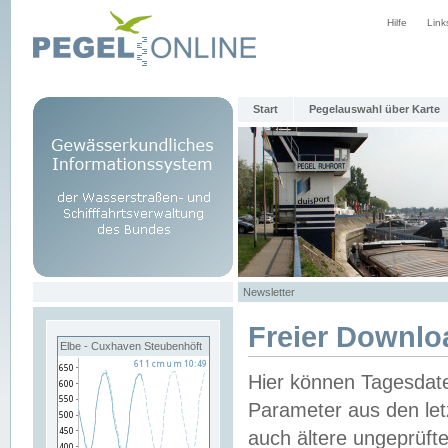
Hilfe
Link
Start
Pegelauswahl über Karte
Newsletter
Freier Downlo
Elbe - Cuxhaven Steubenhöft
Hier können Tagesdat
Parameter aus den let
auch ältere ungeprüf