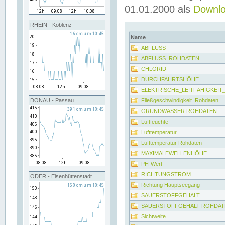
01.01.2000 als
Downl
RHEIN - Koblenz
Name
ABFLUSS
ABFLUSS_ROHDATEN
CHLORID
DURCHFAHRTSHÖHE
ELEKTRISCHE_LEITFÄHIGKEI
Fließgeschwindigkeit_Rohdaten
DONAU - Passau
GRUNDWASSER ROHDATEN
Luftfeuchte
Lufttemperatur
Lufttemperatur Rohdaten
MAXIMALEWELLENHÖHE
PH-Wert
RICHTUNGSTROM
ODER - Eisenhüttenstadt
Richtung Hauptseegang
SAUERSTOFFGEHALT
SAUERSTOFFGEHALT ROHDAT
Sichtweite