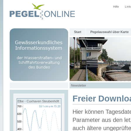
Hilfe
Link
Start
Pegelauswahl über Karte
Newsletter
Freier Downlo
Elbe - Cuxhaven Steubenhöft
Hier können Tagesdat
Parameter aus den let
auch ältere ungeprüf