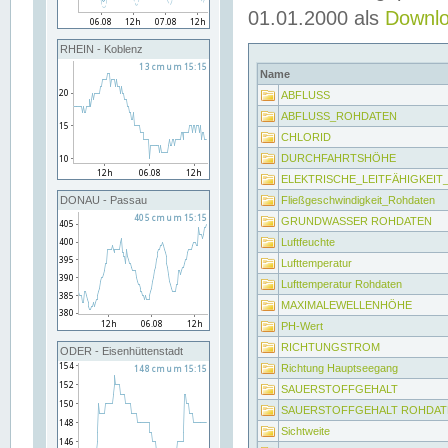
01.01.2000 als
Downl
RHEIN - Koblenz
Name
ABFLUSS
ABFLUSS_ROHDATEN
CHLORID
DURCHFAHRTSHÖHE
ELEKTRISCHE_LEITFÄHIGKEI
Fließgeschwindigkeit_Rohdaten
DONAU - Passau
GRUNDWASSER ROHDATEN
Luftfeuchte
Lufttemperatur
Lufttemperatur Rohdaten
MAXIMALEWELLENHÖHE
PH-Wert
RICHTUNGSTROM
ODER - Eisenhüttenstadt
Richtung Hauptseegang
SAUERSTOFFGEHALT
SAUERSTOFFGEHALT ROHDAT
Sichtweite