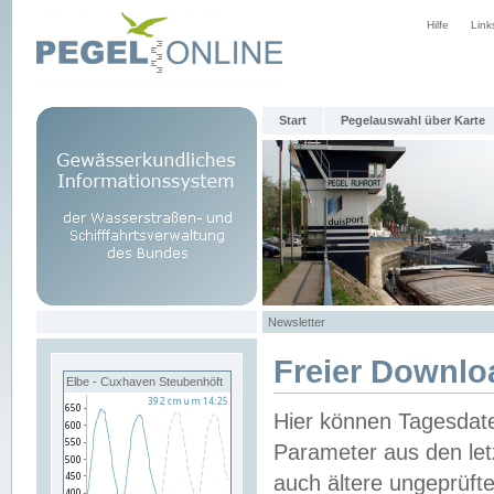
Hilfe
Link
Start
Pegelauswahl über Karte
Newsletter
Freier Downlo
Elbe - Cuxhaven Steubenhöft
Hier können Tagesdat
Parameter aus den let
auch ältere ungeprüf