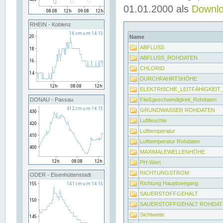
01.01.2000 als
Downl
RHEIN - Koblenz
Name
ABFLUSS
ABFLUSS_ROHDATEN
CHLORID
DURCHFAHRTSHÖHE
ELEKTRISCHE_LEITFÄHIGKEI
Fließgeschwindigkeit_Rohdaten
DONAU - Passau
GRUNDWASSER ROHDATEN
Luftfeuchte
Lufttemperatur
Lufttemperatur Rohdaten
MAXIMALEWELLENHÖHE
PH-Wert
RICHTUNGSTROM
ODER - Eisenhüttenstadt
Richtung Hauptseegang
SAUERSTOFFGEHALT
SAUERSTOFFGEHALT ROHDAT
Sichtweite