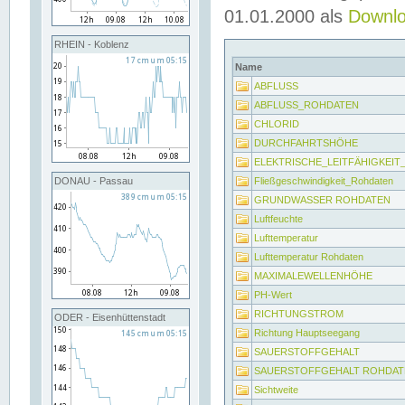
01.01.2000 als
Downl
RHEIN - Koblenz
Name
ABFLUSS
ABFLUSS_ROHDATEN
CHLORID
DURCHFAHRTSHÖHE
ELEKTRISCHE_LEITFÄHIGKEI
Fließgeschwindigkeit_Rohdaten
DONAU - Passau
GRUNDWASSER ROHDATEN
Luftfeuchte
Lufttemperatur
Lufttemperatur Rohdaten
MAXIMALEWELLENHÖHE
PH-Wert
RICHTUNGSTROM
ODER - Eisenhüttenstadt
Richtung Hauptseegang
SAUERSTOFFGEHALT
SAUERSTOFFGEHALT ROHDAT
Sichtweite