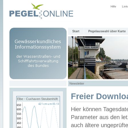
Hilfe
Link
Start
Pegelauswahl über Karte
Newsletter
Freier Downlo
Elbe - Cuxhaven Steubenhöft
Hier können Tagesdat
Parameter aus den let
auch ältere ungeprüf