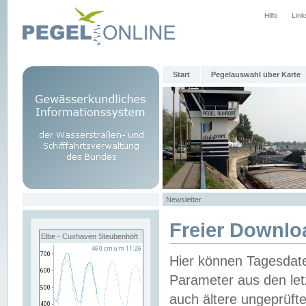
Hilfe
Link
Start
Pegelauswahl über Karte
Newsletter
Freier Downlo
Elbe - Cuxhaven Steubenhöft
Hier können Tagesdat
Parameter aus den let
auch ältere ungeprüf