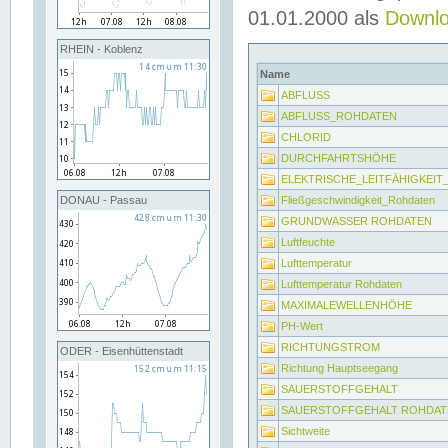
01.01.2000 als
Downl
RHEIN - Koblenz
Name
ABFLUSS
ABFLUSS_ROHDATEN
CHLORID
DURCHFAHRTSHÖHE
ELEKTRISCHE_LEITFÄHIGKEI
Fließgeschwindigkeit_Rohdaten
DONAU - Passau
GRUNDWASSER ROHDATEN
Luftfeuchte
Lufttemperatur
Lufttemperatur Rohdaten
MAXIMALEWELLENHÖHE
PH-Wert
RICHTUNGSTROM
ODER - Eisenhüttenstadt
Richtung Hauptseegang
SAUERSTOFFGEHALT
SAUERSTOFFGEHALT ROHDAT
Sichtweite